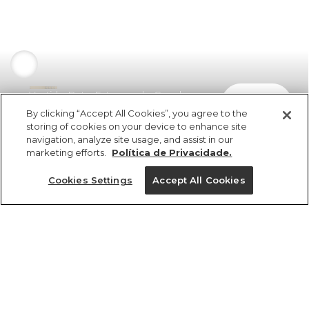
Vestido Reto Estampado Conchas
comprar
R$ 429,00
R$ 257,40
By clicking “Accept All Cookies”, you agree to the
storing of cookies on your device to enhance site
navigation, analyze site usage, and assist in our
marketing efforts.
Política de Privacidade.
Cookies Settings
Accept All Cookies
ref 356334_55477
Vestido Reto
Estampado Conchas
Tamanhos
Tamanhos
Tamanhos
Tamanhos
R$ 429,00
R$ 257,40
2x R$ 128,70 sem juros
33/34
33/34
33/34
PP
35/36
35/36
35/36
P
37/38
37/38
37/38
M
39/40
39/40
39/40
G
GG