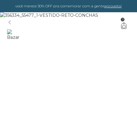
você merece 30% OFF pra comemorar com a gente
aproveita!
0