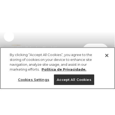
Vestido Babados Floral Alice
comprar
R$ 629,00
R$ 352,24
By clicking “Accept All Cookies”, you agree to the
storing of cookies on your device to enhance site
navigation, analyze site usage, and assist in our
marketing efforts.
Política de Privacidade.
Cookies Settings
Accept All Cookies
ref 337631_50327
Vestido Babados
Floral Alice
Tamanhos
vendido por parceiro FARM
saiba mais