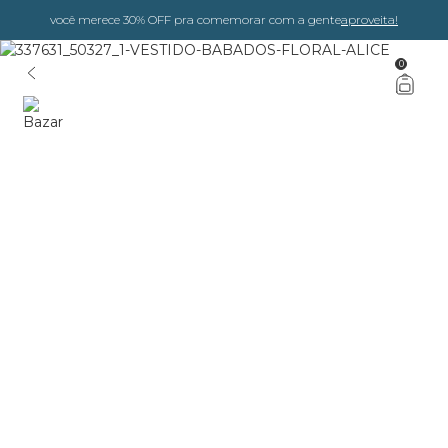
você merece 30% OFF pra comemorar com a gente
aproveita!
0