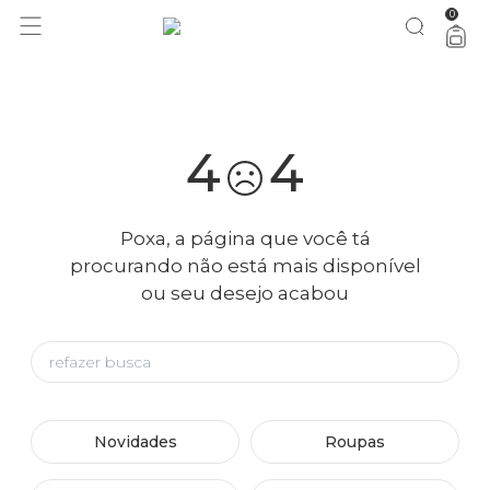
0
você merece 30% OFF pra comemorar com a gente
aproveita!
4
4
Poxa, a página que você tá
procurando não está mais disponível
ou seu desejo acabou
Novidades
Roupas