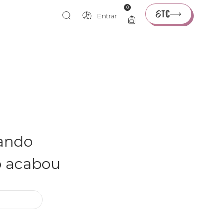
0
Entrar
rando
o acabou