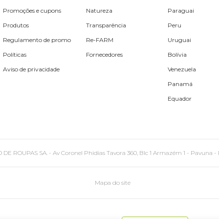
Promoções e cupons
Natureza
Paraguai
Produtos
Transparência
Peru
Regulamento de promo
Re-FARM
Uruguai
Políticas
Fornecedores
Bolívia
Aviso de privacidade
Venezuela
Panamá
Equador
PAS SA. - Av Coronel Phidias Tavora 360, Blc 1 Armazém 1 - Pavuna - Rio de
Mapa do site