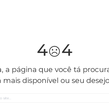
você merece 30% OFF pra comemorar com a gente
aproveita!
4
4
, a página que você tá procu
á mais disponível ou seu desej