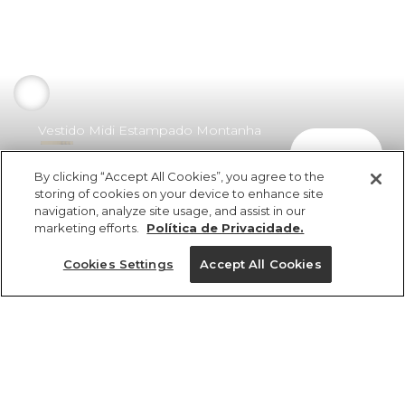
Vestido Midi Estampado Montanha
comprar
De Tucano
By clicking “Accept All Cookies”, you agree to the
R$ 459,00
R$ 270,81
storing of cookies on your device to enhance site
navigation, analyze site usage, and assist in our
marketing efforts.
Política de Privacidade.
Cookies Settings
Accept All Cookies
ref 357079_55575
Vestido Midi
Estampado
Tamanhos
Montanha De
Tucano