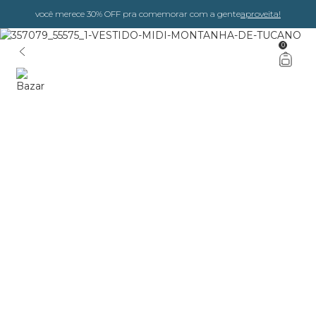
você merece 30% OFF pra comemorar com a gente
aproveita!
0