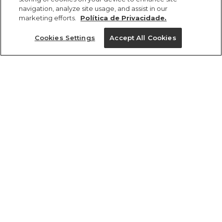
navigation, analyze site usage, and assist in our
marketing efforts.
Política de Privacidade.
Cookies Settings
Accept All Cookies
ref 5.19552_52519
Vestido Malha
Postales
Tamanhos
vendido por parceiro FARM
saiba mais
R$ 94,50
6
tamanhos
1 un.
1 un.
6
Ver medidas da peça
Experimente
Novidade