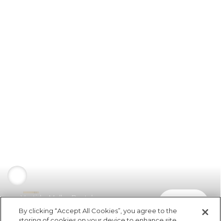
Vestido Malha Postales
comprar
R$ 94,50
By clicking “Accept All Cookies”, you agree to the
storing of cookies on your device to enhance site