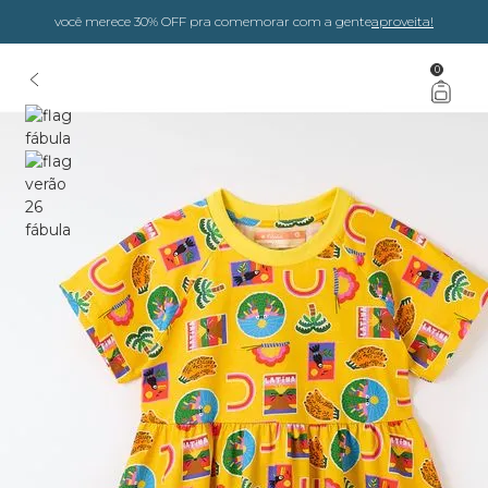
você merece 30% OFF pra comemorar com a gente
aproveita!
0