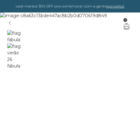
você merece 30% OFF pra comemorar com a gente
aproveita!
0