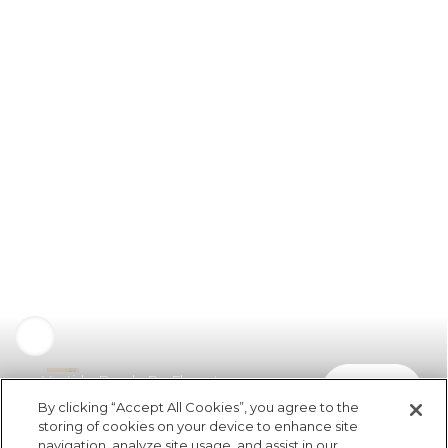
Vestido Banda Da Floresta
comprar
R$ 99,00
By clicking “Accept All Cookies”, you agree to the
storing of cookies on your device to enhance site
navigation, analyze site usage, and assist in our