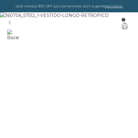
você merece 30% OFF pra comemorar com a gente
aproveita!
0