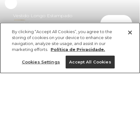
Vestido Longo Estampado
comprar
Retrópico
By clicking “Accept All Cookies”, you agree to the
R$ 598,00
R$ 430,56
storing of cookies on your device to enhance site
navigation, analyze site usage, and assist in our
marketing efforts.
Política de Privacidade.
Cookies Settings
Accept All Cookies
ref 360706_57512
Vestido Longo
Estampado
Tamanhos
Retrópico
R$ 598,00
R$ 430,56
M
P
G
PP
GG
4x R$ 107,64 sem juros
1 un.
tamanhos