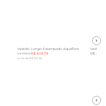
GG
Vestido Longo Estampado Aquaflora
Vestido C
R$ 608,78
R$ 222,8
R$ 998,00
ou 6x de R$ 101,46
Incluir na mochila
Incluir na mochila