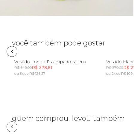
Planner
Pochete
Porta
incenso e
você também pode gostar
incensário
Porta
isqueiro
PP
P
M
G
GG
PP
Vestido Longo Estampado Milena
Vestido Man
R$ 378,81
R$ 2
R$ 549,00
R$ 379,00
Sabonete
ou 3x de R$ 126,27
ou 2x de R$ 109,
Incluir na mochila
Skate
Sling
quem comprou, levou também
Toalha