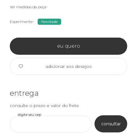
Ver medidas da peça
Experimente
Novidade
eu quero
adicionar aos desejos
entrega
consulte o prazo e valor do frete
digite seu cep
consultar