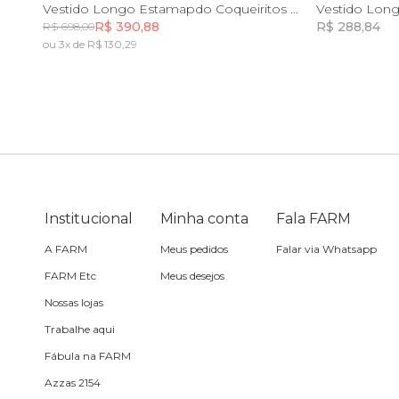
PP
P
M
G
GG
Vestido Longo Estamapdo Coqueiritos Preto
R$ 390,88
R$ 288,84
R$ 698,00
Travesseiro
ou 3x de R$ 130,29
Incluir na mochila
Vela
Institucional
Minha conta
Fala FARM
A FARM
Meus pedidos
Falar via Whatsapp
FARM Etc
Meus desejos
Nossas lojas
Trabalhe aqui
Fábula na FARM
Azzas 2154