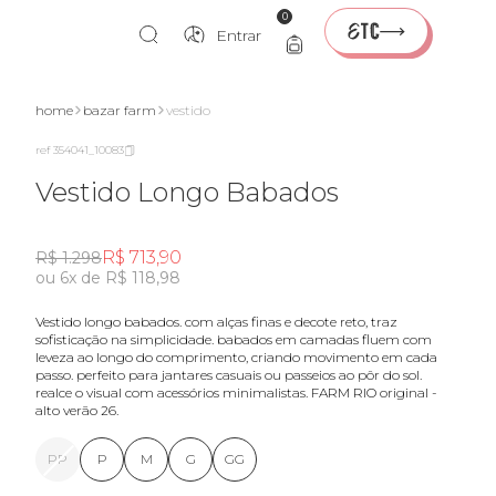
0
Entrar
home
bazar farm
vestido
ref 354041_10083
Vestido Longo Babados
R$ 713,90
R$ 1.298
ou 6x de R$ 118,98
vestido longo babados. com alças finas e decote reto, traz
sofisticação na simplicidade. babados em camadas fluem com
leveza ao longo do comprimento, criando movimento em cada
passo. perfeito para jantares casuais ou passeios ao pôr do sol.
realce o visual com acessórios minimalistas. FARM RIO original -
alto verão 26.
PP
P
M
G
GG