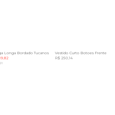
P
M
G
GG
G
GG
ga Longa Bordado Tucanos
Vestido Curto Botoes Frente
19,82
R$ 250,14
91
Incluir na mochila
Incluir na mochila