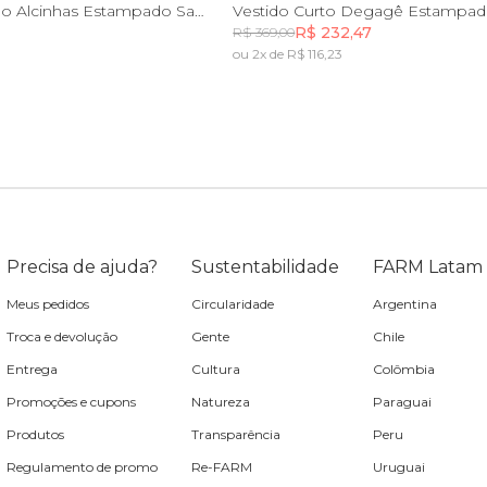
G
G
GG
Vestido Longo Alcinhas Estampado Samba No Pé
R$ 232,47
R$ 369,00
ou 2x de R$ 116,23
Incluir na mochila
Incluir na mochila
Incluir na mochila
Precisa de ajuda?
Sustentabilidade
FARM Latam
Meus pedidos
Circularidade
Argentina
Troca e devolução
Gente
Chile
Entrega
Cultura
Colômbia
Promoções e cupons
Natureza
Paraguai
Produtos
Transparência
Peru
Regulamento de promo
Re-FARM
Uruguai