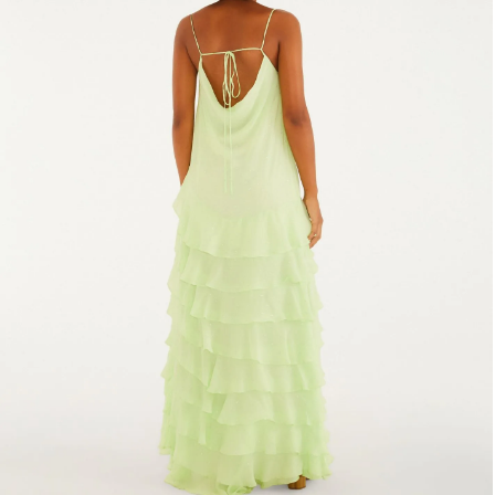
Lancheira
Lenço
Mala
Meia
Necessaire
Óculos de sol
Pin e patch