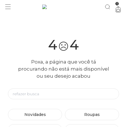
0
você merece 30% OFF pra comemorar com a gente
aproveita!
4
4
Poxa, a página que você tá
procurando não está mais disponível
ou seu desejo acabou
Novidades
Roupas