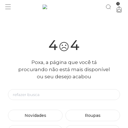
0
você merece 30% OFF pra comemorar com a gente
aproveita!
4
4
Poxa, a página que você tá
procurando não está mais disponível
ou seu desejo acabou
Novidades
Roupas