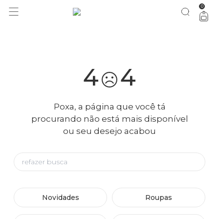
0
você merece 30% OFF pra comemorar com a gente
aproveita!
4
4
Poxa, a página que você tá
procurando não está mais disponível
ou seu desejo acabou
Novidades
Roupas