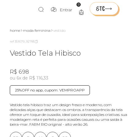
0
Entrar
home
moda feminina
vestido
ref 351679_92785
Vestido Tela Hibisco
R$ 698
ou 6x de R$ 116,33
25%OFF no app, cupom: VEMPROAPP
vestido tela hibisco traz um design fresco e moderno, com
delicadas alças que destacam os ombros. a transparência da tela
oferece um toque de ousadia, ideal para sobreposições criativas. sua
modelagem reta é perfeita para ocasiões casuais ou uma saída à
beira-mar. FARM RIO original - alto verão 26.