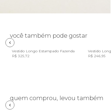
Necessaire
Óculos de sol
Pin e patch
você também pode gostar
Planner
G
Vestido Longo Estampado Fazenda
R$ 325,72
R$ 246,95
Pochete
Incluir na mochila
Porta incenso e incensário
Porta isqueiro
quem comprou, levou também
Sabonete