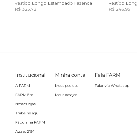
G
Vestido Longo Estampado Fazenda
R$ 325,72
R$ 246,95
Skate
Incluir na mochila
Incluir na mochila
Sling
Toalha
Travesseiro
Institucional
Minha conta
Fala FARM
Vela
A FARM
Meus pedidos
Falar via Whatsapp
FARM Etc
Meus desejos
Nossas lojas
Trabalhe aqui
Fábula na FARM
Azzas 2154