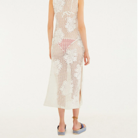
Estojo
Fone e headphone
Frescobol
Lancheira
Lenço
Mala
Meia