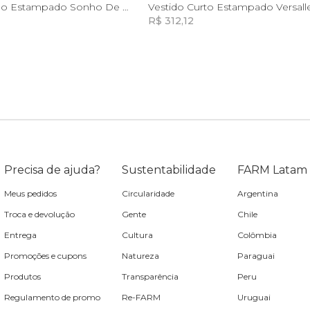
GG
M
G
GG
Vestido Longo Estampado Sonho De Morango
Vestido Curto Estampado Versall
R$ 312,12
Incluir na mochila
Incluir na mochila
Incluir na mochila
Precisa de ajuda?
Sustentabilidade
FARM Latam
Meus pedidos
Circularidade
Argentina
Troca e devolução
Gente
Chile
Entrega
Cultura
Colômbia
Promoções e cupons
Natureza
Paraguai
Produtos
Transparência
Peru
Regulamento de promo
Re-FARM
Uruguai