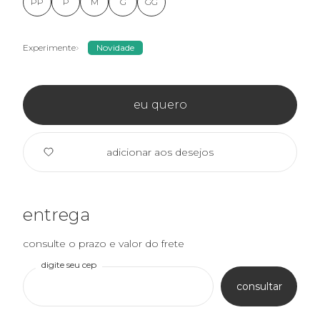
PP
P
M
G
GG
Experimente
Novidade
eu quero
adicionar aos desejos
entrega
consulte o prazo e valor do frete
digite seu cep
consultar