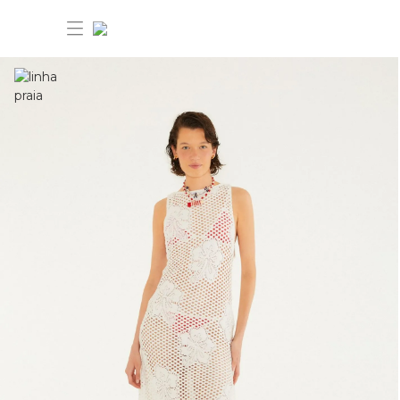
30% OFF ANIVERSÁRIO FARM
Novidades
Roupas
Novidades
Bazar
Roupas
Ver tudo
FARM Etc
Bazar