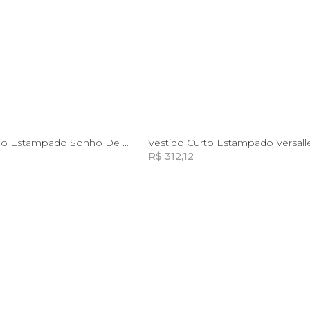
GG
M
G
GG
Vestido Longo Estampado Sonho De Morango
Vestido Curto Estampado Versall
R$ 312,12
Incluir na mochila
Incluir na mochila