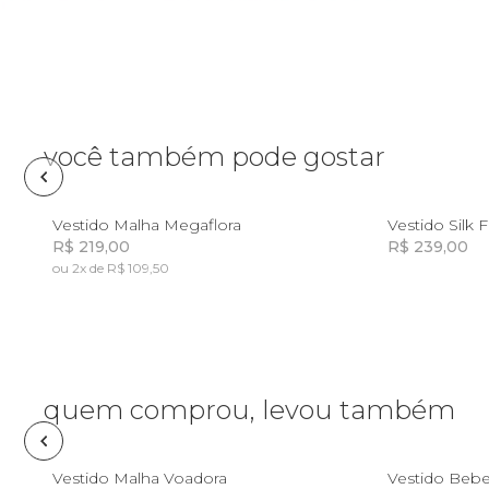
Planner
Pochete
Porta
incenso e
você também pode gostar
incensário
Porta
isqueiro
2
4
6
8
10
Vestido Malha Megaflora
Vestido Silk 
R$ 219,00
R$ 239,00
Sabonete
ou 2x de R$ 109,50
Incluir na mochila
Skate
Sling
quem comprou, levou também
Toalha
2
4
6
8
10
Vestido Malha Voadora
Vestido Bebe