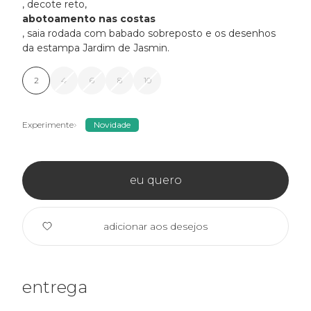
, decote reto,
abotoamento nas costas
, saia rodada com babado sobreposto e os desenhos
da estampa Jardim de Jasmin.
2
4
6
8
10
Experimente
Novidade
eu quero
adicionar aos desejos
entrega