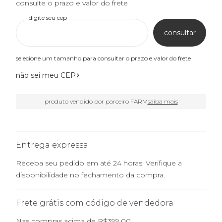
consulte o prazo e valor do frete
digite seu cep
consultar
selecione um tamanho para consultar o prazo e valor do frete
não sei meu CEP
produto vendido por parceiro FARM
saiba mais
Entrega expressa
Receba seu pedido em até 24 horas. Verifique a
disponibilidade no fechamento da compra.
Frete grátis com código de vendedora
Nas compras acima de R$399,00.