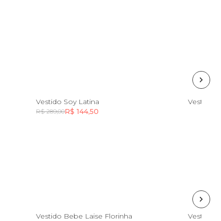
2
o
Vestido Soy Latina
Vestido 
R$ 144,50
R$ 289,00
Incluir na mochila
Incluir na mochila
12M
Vestido Bebe Laise Florinha
Vestido S