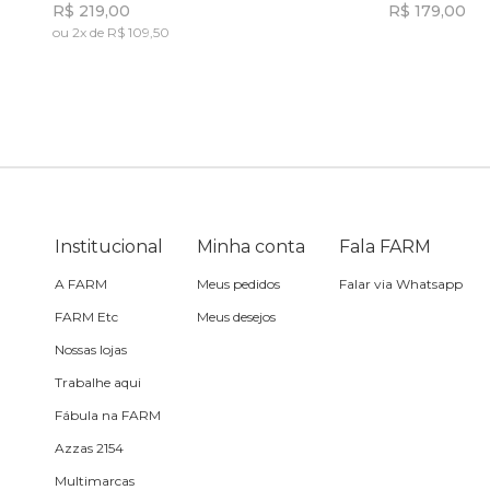
R$ 219,00
R$ 179,00
ou 2x de R$ 109,50
Travesseiro
Incluir na mochila
Vela
Institucional
Minha conta
Fala FARM
A FARM
Meus pedidos
Falar via Whatsapp
FARM Etc
Meus desejos
Nossas lojas
Trabalhe aqui
Fábula na FARM
Azzas 2154
Multimarcas