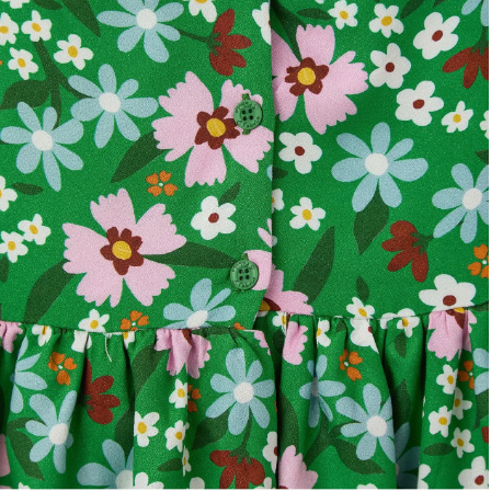
Lancheira
Lenço
Mala
Meia
Necessaire
Óculos de sol
Pin e patch