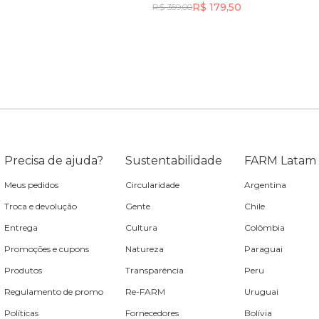
R$ 179,50
R$ 359,00
Incluir na mochila
Incluir na mochila
Precisa de ajuda?
Sustentabilidade
FARM Latam
Meus pedidos
Circularidade
Argentina
Troca e devolução
Gente
Chile
Entrega
Cultura
Colômbia
Promoções e cupons
Natureza
Paraguai
Produtos
Transparência
Peru
Regulamento de promo
Re-FARM
Uruguai
Políticas
Fornecedores
Bolívia