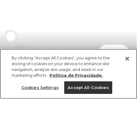
Vestido Junino Xadrez Sol
comprar
R$ 398,00
By clicking “Accept All Cookies”, you agree to the
storing of cookies on your device to enhance site
navigation, analyze site usage, and assist in our
marketing efforts.
Política de Privacidade.
Cookies Settings
Accept All Cookies
ref 5.21336_56572
Vestido Junino
Xadrez Sol
Tamanhos
R$ 398,00
4x R$ 99,50 sem juros