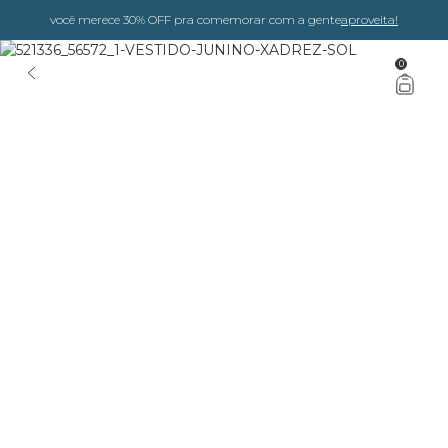
você merece 30% OFF pra comemorar com a gente
aproveita!
0