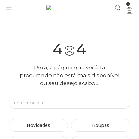
0
você merece 30% OFF pra comemorar com a gente
aproveita!
4
4
Poxa, a página que você tá
procurando não está mais disponível
ou seu desejo acabou
Novidades
Roupas