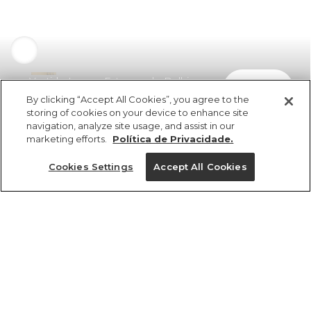
Vestido Longo Estampado Delhi
comprar
R$ 749,00
R$ 411,95
By clicking “Accept All Cookies”, you agree to the
storing of cookies on your device to enhance site
navigation, analyze site usage, and assist in our
marketing efforts.
Política de Privacidade.
Cookies Settings
Accept All Cookies
ref 347163_51474
Vestido Longo
Estampado Delhi
Tamanhos
vendido por parceiro FARM
saiba mais
R$ 749,00
R$ 411,95
PP
P
M
G
GG
4x R$ 102,98 sem juros