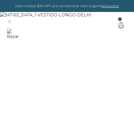
você merece 30% OFF pra comemorar com a gente
aproveita!
0