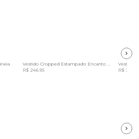
GG
ineia
Vestido Cropped Estampado Encanto Boho
R$ 246,95
R$ 222,8
Incluir na mochila