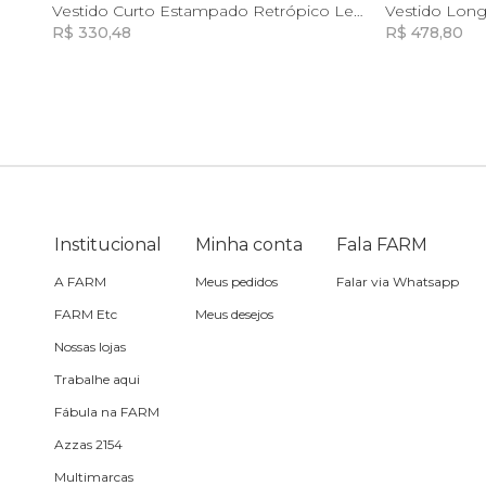
G
GG
Vestido Curto Estampado Retrópico Lenço
R$ 330,48
R$ 478,80
Toalha
Incluir na mochila
Travesseiro
Vela
Institucional
Minha conta
Fala FARM
A FARM
Meus pedidos
Falar via Whatsapp
FARM Etc
Meus desejos
Nossas lojas
Trabalhe aqui
Fábula na FARM
Azzas 2154
Multimarcas