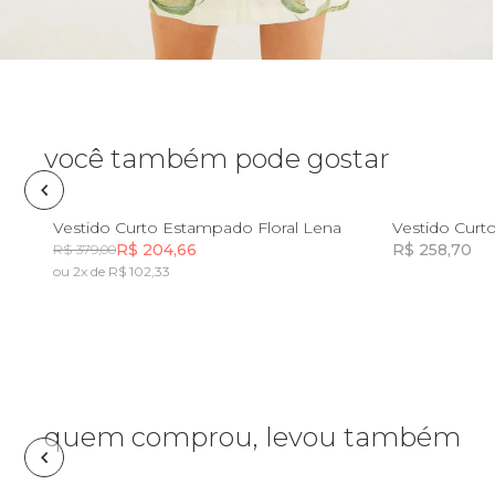
Pin e patch
Planner
Pochete
você também pode gostar
Porta
incenso e
M
G
GG
Vestido Curto Estampado Floral Lena
Vestido Curt
incensário
R$ 204,66
R$ 258,70
R$ 379,00
Porta
ou 2x de R$ 102,33
isqueiro
Incluir na mochila
Sabonete
Skate
quem comprou, levou também
Sling