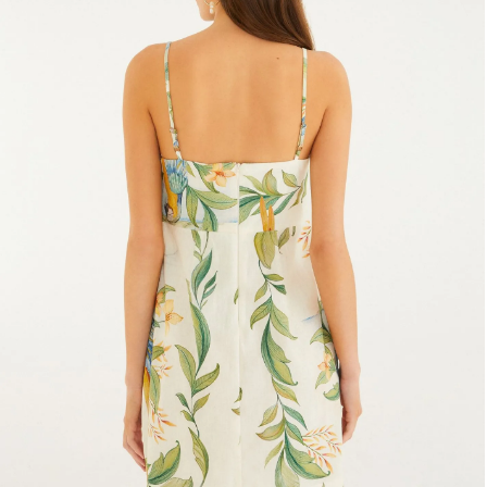
Frescobol
Lancheira
Lenço
Mala
Meia
Necessaire
Óculos de sol