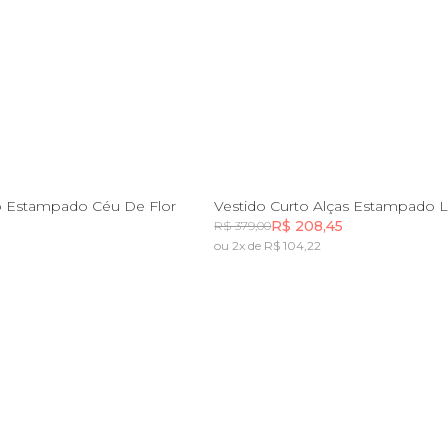
P
PP
P
G
o Estampado Céu De Flor
Vestido Curto Alças Estampado L
R$ 208,45
R$ 379,00
ou 2x de R$ 104,22
Incluir na mochila
Incluir na mochila
Incluir na mochila