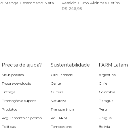
M
G
Vestido Longo Manga Estampado Natalia
Vestido Curto Alcinhas Cetim
R$ 246,95
Incluir na mochila
Incluir na mochila
Incluir na mochila
Incluir na mochila
Precisa de ajuda?
Sustentabilidade
FARM Latam
Meus pedidos
Circularidade
Argentina
Troca e devolução
Gente
Chile
Entrega
Cultura
Colômbia
Promoções e cupons
Natureza
Paraguai
Produtos
Transparência
Peru
Regulamento de promo
Re-FARM
Uruguai
Políticas
Fornecedores
Bolívia