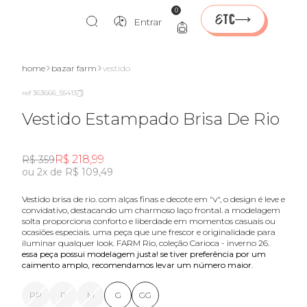
0
Entrar
home
bazar farm
vestido
ref 363666_55413
Vestido Estampado Brisa De Rio
R$ 218,99
R$ 359
ou 2x de R$ 109,49
vestido brisa de rio. com alças finas e decote em "v", o design é leve e
convidativo, destacando um charmoso laço frontal. a modelagem
solta proporciona conforto e liberdade em momentos casuais ou
ocasiões especiais. uma peça que une frescor e originalidade para
iluminar qualquer look. FARM Rio, coleção Carioca - inverno 26.
essa peça possui modelagem justa! se tiver preferência por um
caimento amplo, recomendamos levar um número maior.
PP
P
M
G
GG