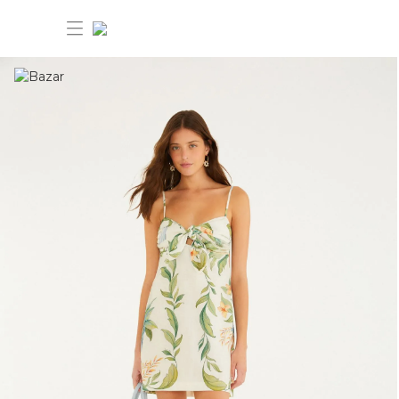
30% OFF ANIVERSÁRIO FARM
Novidades
Roupas
Novidades
Bazar
Roupas
Ver tudo
FARM Etc
Bazar