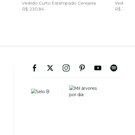
GG
Vestido Curto Estampado Cerejeira
R$ 230,84
R$ 328,9
Incluir na mochila
Incluir na mochila