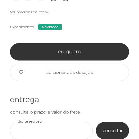
Ver medidas da peça
Experimente
Novidade
eu quero
adicionar aos desejos
entrega
consulte o prazo e valor do frete
digite seu cep
consultar