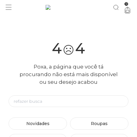
0
você merece 30% OFF pra comemorar com a gente
aproveita!
4
4
Poxa, a página que você tá
procurando não está mais disponível
ou seu desejo acabou
Novidades
Roupas