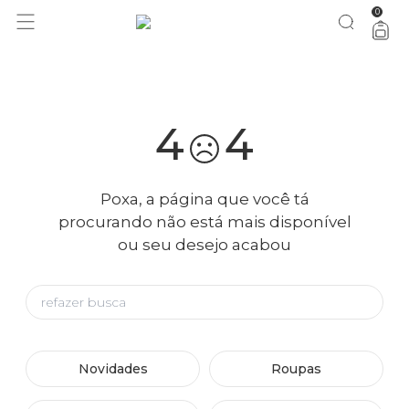
0
você merece 30% OFF pra comemorar com a gente
aproveita!
4
4
Poxa, a página que você tá
procurando não está mais disponível
ou seu desejo acabou
Novidades
Roupas