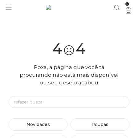
0
você merece 30% OFF pra comemorar com a gente
aproveita!
4
4
Poxa, a página que você tá
procurando não está mais disponível
ou seu desejo acabou
Novidades
Roupas