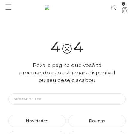
0
você merece 30% OFF pra comemorar com a gente
aproveita!
4
4
Poxa, a página que você tá
procurando não está mais disponível
ou seu desejo acabou
Novidades
Roupas