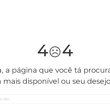
4
4
, a página que você tá procu
á mais disponível ou seu desej