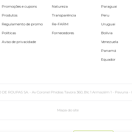
Promoções e cupons
Natureza
Paraguai
Produtos
Transparência
Peru
Regulamento de promo
Re-FARM
Uruguai
Políticas
Fornecedores
Bolívia
Aviso de privacidade
Venezuela
Panamá
Equador
PAS SA. - Av Coronel Phidias Tavora 360, Blc 1 Armazém 1 - Pavuna - Rio de
Mapa do site