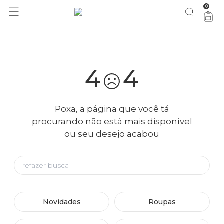
0
você merece 30% OFF pra comemorar com a gente
aproveita!
4
4
Poxa, a página que você tá
procurando não está mais disponível
ou seu desejo acabou
Novidades
Roupas