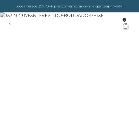
você merece 30% OFF pra comemorar com a gente
aproveita!
0