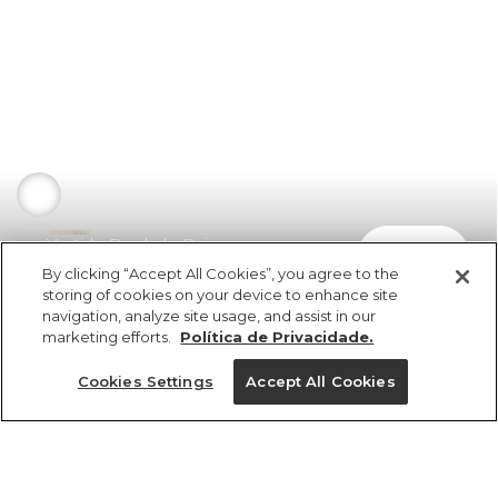
Vestido Bordado Peixe
comprar
R$ 898,00
By clicking “Accept All Cookies”, you agree to the
storing of cookies on your device to enhance site
navigation, analyze site usage, and assist in our
marketing efforts.
Política de Privacidade.
Cookies Settings
Accept All Cookies
ref 357232_07638
Vestido Bordado
Peixe
Tamanhos