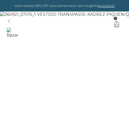
você merece 30% OFF pra comemorar com a gente
aproveita!
0