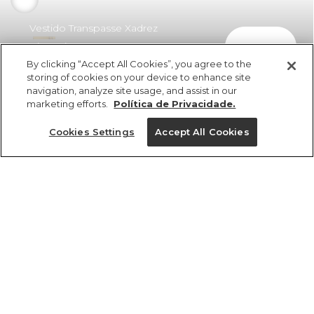
Vestido Transpasse Xadrez
comprar
Piquenique
By clicking “Accept All Cookies”, you agree to the
R$ 398,00
R$ 258,70
storing of cookies on your device to enhance site
navigation, analyze site usage, and assist in our
marketing efforts.
Política de Privacidade.
Cookies Settings
Accept All Cookies
ref 360921_57015
Vestido Transpasse
Xadrez Piquenique
Tamanhos
R$ 398,00
R$ 258,70
2x R$ 129,35 sem juros
M
GG
PP
P
G
tamanhos
1 un.
1 un.
PP
P
M
G
GG