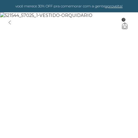
você merece 30% OFF pra comemorar com a gente
aproveita!
0