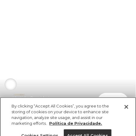
Vestido Orquidario
comprar
R$ 319,00
By clicking “Accept All Cookies”, you agree to the
storing of cookies on your device to enhance site
navigation, analyze site usage, and assist in our
marketing efforts.
Política de Privacidade.
Cookies Settings
Accept All Cookies