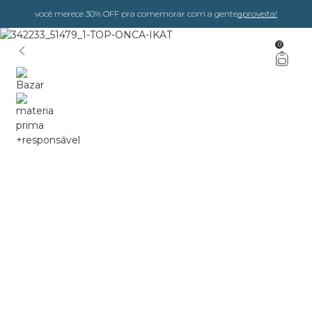
você merece 30% OFF pra comemorar com a gente
aproveita!
0