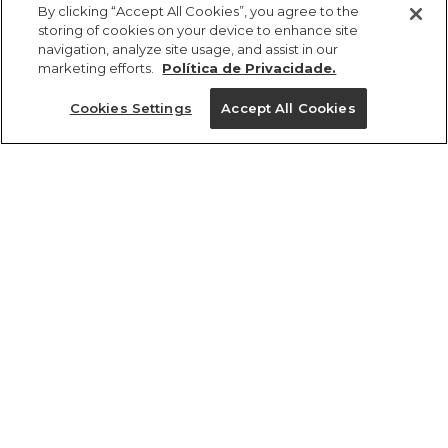
R$ 249,00
R$ 139,44
By clicking “Accept All Cookies”, you agree to the
storing of cookies on your device to enhance site
navigation, analyze site usage, and assist in our
marketing efforts.
Política de Privacidade.
Cookies Settings
Accept All Cookies
ref 342233_51479
Top Estampado
Risquinho De Onça
Tamanhos
R$ 249,00
R$ 139,44
PP
P
M
G
GG
tamanhos
1 un.
PP
P
M
G
GG
1 un.
Ver medidas da peça
Ver medidas da peça