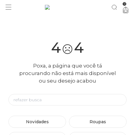
0
você merece 30% OFF pra comemorar com a gente
aproveita!
4
4
Poxa, a página que você tá
procurando não está mais disponível
ou seu desejo acabou
Novidades
Roupas