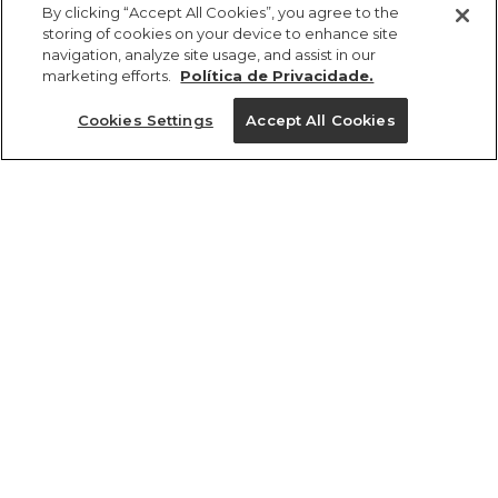
R$ 229,00
R$ 114,50
By clicking “Accept All Cookies”, you agree to the
storing of cookies on your device to enhance site
navigation, analyze site usage, and assist in our
marketing efforts.
Política de Privacidade.
Cookies Settings
Accept All Cookies
ref 332986_48325
Top Estampado
Chita Bella
Tamanhos
R$ 229,00
R$ 114,50
PP
P
M
G
GG
tamanhos
1 un.
PP
P
M
G
GG
1 un.
Ver medidas da peça
Ver medidas da peça