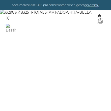
você merece 30% OFF pra comemorar com a gente
aproveita!
0