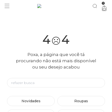
0
você merece 30% OFF pra comemorar com a gente
aproveita!
4
4
Poxa, a página que você tá
procurando não está mais disponível
ou seu desejo acabou
Novidades
Roupas