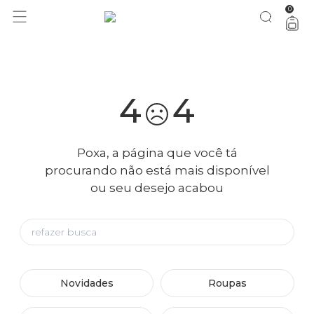
0
você merece 30% OFF pra comemorar com a gente
aproveita!
4
4
Poxa, a página que você tá
procurando não está mais disponível
ou seu desejo acabou
Novidades
Roupas