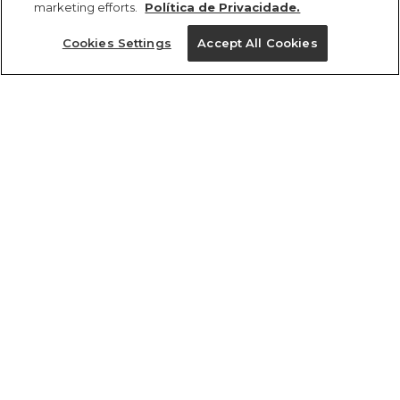
marketing efforts.
Política de Privacidade.
Cookies Settings
Accept All Cookies
ref 343431_2276
Toalha De Mesa Joy a
La Carte Floral
Tamanhos
R$ 759,00
6x R$ 126,50 sem juros
U
tamanhos
1 un.
1 un.
U
Ver medidas da peça
Experimente
Novidade
ver mochila