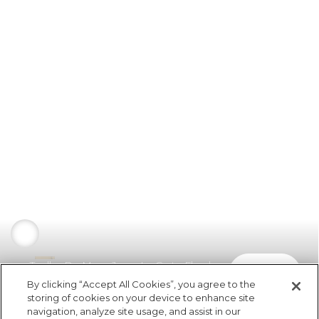
Toalha De Mesa Joy a La Carte Floral
comprar
R$ 759,00
By clicking “Accept All Cookies”, you agree to the
storing of cookies on your device to enhance site
navigation, analyze site usage, and assist in our