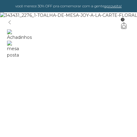
você merece 30% OFF pra comemorar com a gente
aproveita!
0