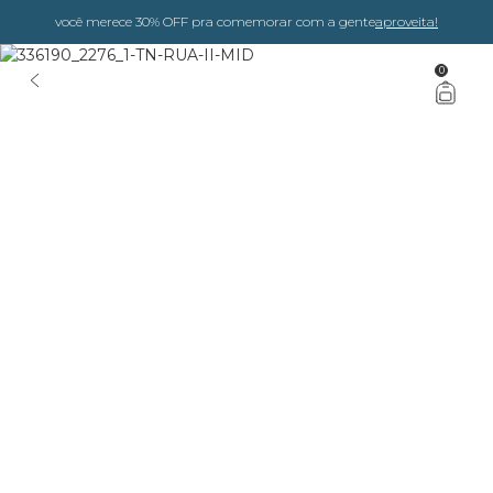
você merece 30% OFF pra comemorar com a gente
aproveita!
0