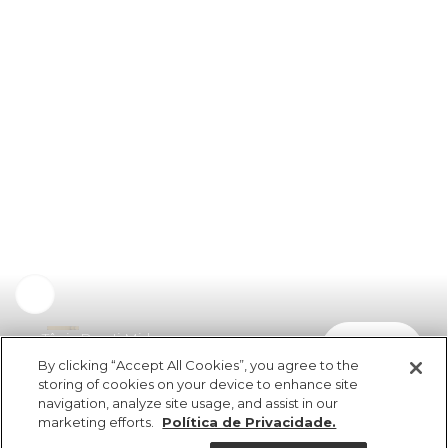
Tênis Rua Ii Mid
comprar
R$ 559,00
By clicking “Accept All Cookies”, you agree to the
storing of cookies on your device to enhance site
navigation, analyze site usage, and assist in our
marketing efforts.
Política de Privacidade.