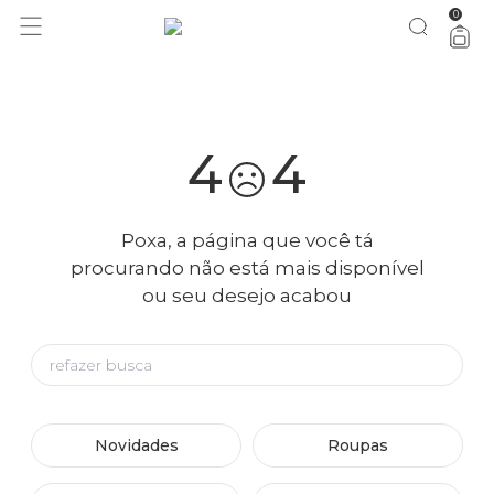
0
você merece 30% OFF pra comemorar com a gente
aproveita!
4
4
Poxa, a página que você tá
procurando não está mais disponível
ou seu desejo acabou
Novidades
Roupas