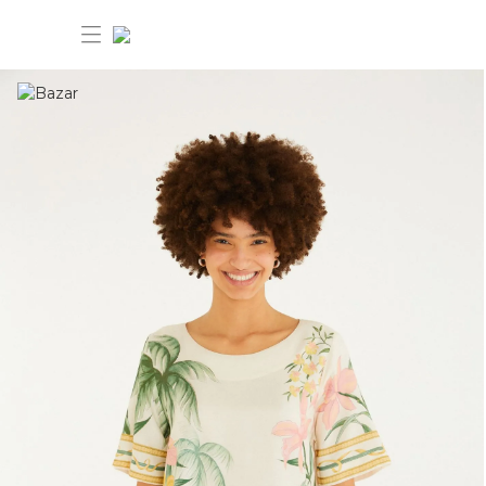
30% OFF ANIVERSÁRIO FARM
Novidades
Roupas
Novidades
Bazar
Roupas
Ver tudo
FARM Etc
Bazar