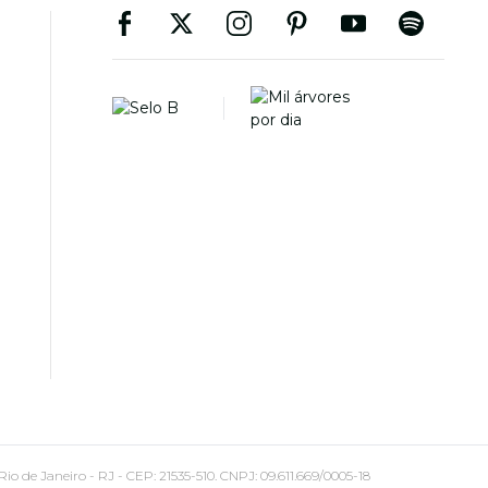
 Janeiro - RJ - CEP: 21535-510. CNPJ: 09.611.669/0005-18