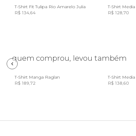
P
G
GG
T-Shirt Fit Tulipa Rio Amarelo Julia
T-Shirt Medi
Frescobol
R$ 134,64
R$ 128,70
Incluir na mochila
Lancheira
Lenço
quem comprou, levou também
Mala
G
T-Shirt Manga Raglan
T-Shirt Medi
Meia
R$ 189,72
R$ 138,60
Incluir na mochila
Incluir na mochila
Necessaire
Óculos de sol