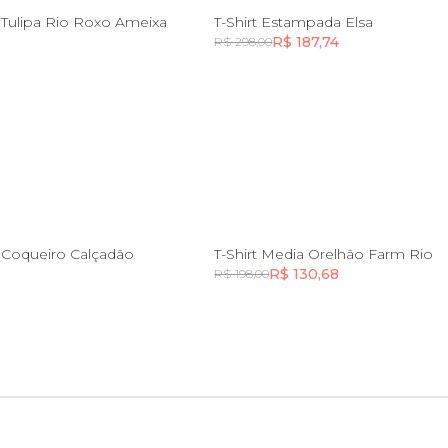
G
PP
P
M
G
a Tulipa Rio Roxo Ameixa
T-Shirt Estampada Elsa
R$ 187,74
R$ 298,00
Incluir na mochila
Incluir na mochila
G
GG
GG
a Coqueiro Calçadão
T-Shirt Media Orelhão Farm Rio
R$ 130,68
R$ 198,00
Incluir na mochila
Incluir na mochila
Incluir na mochila