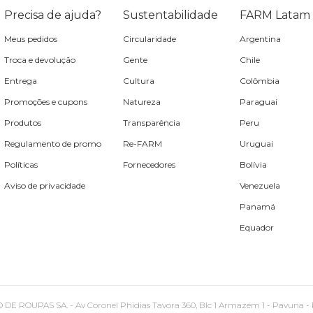
Precisa de ajuda?
Sustentabilidade
FARM Latam
Meus pedidos
Circularidade
Argentina
Troca e devolução
Gente
Chile
Entrega
Cultura
Colômbia
Promoções e cupons
Natureza
Paraguai
Produtos
Transparência
Peru
Regulamento de promo
Re-FARM
Uruguai
Políticas
Fornecedores
Bolívia
Aviso de privacidade
Venezuela
Panamá
Equador
PAS SA. - Av Coronel Phidias Tavora 360, Blc 1 Armazém 1 - Pavuna - Rio de