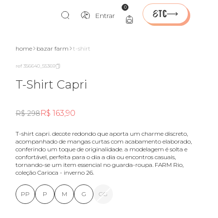
0
Entrar
home
bazar farm
t-shirt
ref 356640_55369
T-Shirt Capri
R$ 163,90
R$ 298
t-shirt capri. decote redondo que aporta um charme discreto,
acompanhado de mangas curtas com acabamento elaborado,
conferindo um toque de originalidade. a modelagem é solta e
confortável, perfeita para o dia a dia ou encontros casuais,
tornando-se um item essencial no guarda-roupa. FARM Rio,
coleção Carioca - inverno 26.
PP
P
M
G
GG