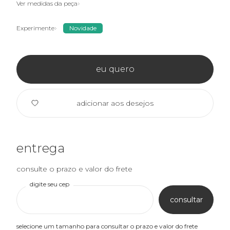
Ver medidas da peça
Experimente
Novidade
eu quero
adicionar aos desejos
entrega
consulte o prazo e valor do frete
digite seu cep
consultar
selecione um tamanho para consultar o prazo e valor do frete