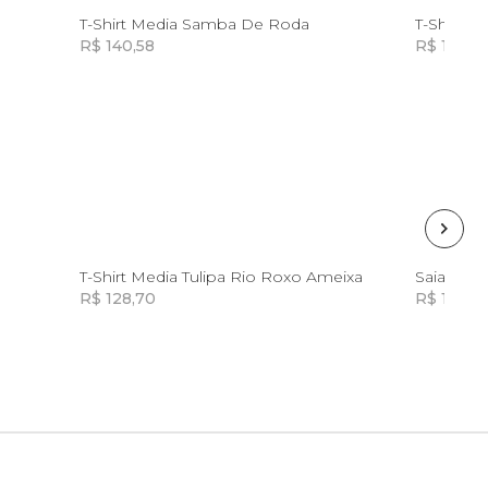
PP
T-Shirt Media Samba De Roda
T-Shirt M
R$ 140,58
R$ 104,9
Incluir na mochila
Incluir na mochila
G
T-Shirt Media Tulipa Rio Roxo Ameixa
Saia Prai
R$ 128,70
R$ 114,50
Incluir na mochila
Incluir na mochila