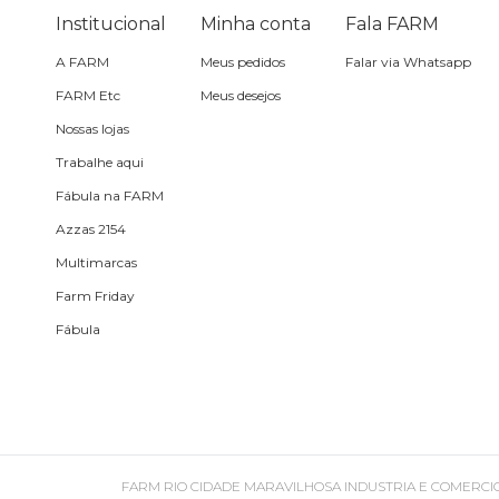
Pin e patch
Institucional
Minha conta
Fala FARM
A FARM
Meus pedidos
Falar via Whatsapp
Planner
FARM Etc
Meus desejos
Nossas lojas
Pochete
Trabalhe aqui
Porta
Fábula na FARM
incenso e
Azzas 2154
incensário
Porta
Multimarcas
isqueiro
Farm Friday
Fábula
Sabonete
Skate
Sling
FARM RIO CIDADE MARAVILHOSA INDUSTRIA E COMERCIO DE ROU