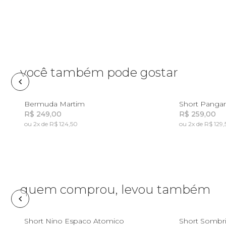
Pin e patch
Planner
Pochete
você também pode gostar
Porta
incenso e
2
4
6
8
2
Bermuda Martim
Short Panga
incensário
R$ 249,00
R$ 259,00
Porta
ou 2x de R$ 124,50
ou 2x de R$ 129
isqueiro
Incluir na mochila
Sabonete
Skate
quem comprou, levou também
Sling
6
4
Short Nino Espaco Atomico
Short Sombr