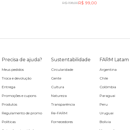
R$ 99,00
R$ 198,00
Incluir na mochila
Incluir na mochila
Precisa de ajuda?
Sustentabilidade
FARM Latam
Meus pedidos
Circularidade
Argentina
Troca e devolução
Gente
Chile
Entrega
Cultura
Colômbia
Promoções e cupons
Natureza
Paraguai
Produtos
Transparência
Peru
Regulamento de promo
Re-FARM
Uruguai
Políticas
Fornecedores
Bolívia