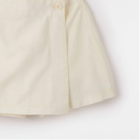
Frescobol
Lancheira
Lenço
Mala
Meia
Necessaire
Óculos de sol