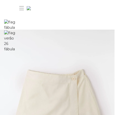
30% OFF ANIVERSÁRIO FARM
Novidades
Roupas
Novidades
Bazar
Roupas
Ver tudo
FARM Etc
Bazar