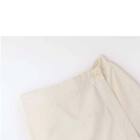
você merece 30% OFF pra comemorar com a gente
aproveita!
Experimente