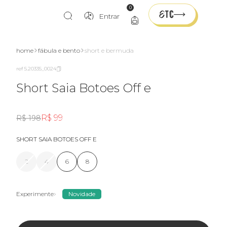
0
Entrar
home
fábula e bento
short e bermuda
ref 5.20335_0024
Short Saia Botoes Off e
R$ 99
R$ 198
SHORT SAIA BOTOES OFF E
2
4
6
8
Experimente
Novidade