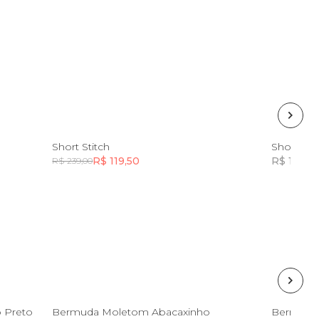
4
6
8
Short Stitch
Short Nin
R$ 119,50
R$ 124,5
R$ 239,00
Incluir na mochila
4
 Preto
Bermuda Moletom Abacaxinho
Bermuda