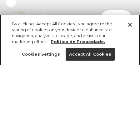
Short Nino Listras
comprar
R$ 249,00
R$ 124,50
By clicking “Accept All Cookies”, you agree to the
storing of cookies on your device to enhance site
navigation, analyze site usage, and assist in our
marketing efforts.
Política de Privacidade.
Cookies Settings
Accept All Cookies
ref 5.19078_07436
Short Nino Listras
vendido por parceiro FARM
saiba mais
Tamanhos
R$ 249,00
R$ 124,50
2
4
6
8
cores
1 un.
1 un.
Ver medidas da peça