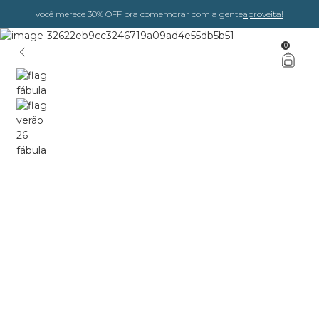
você merece 30% OFF pra comemorar com a gente
aproveita!
0