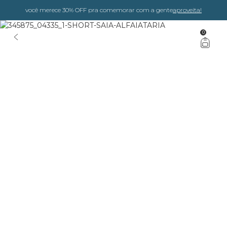
você merece 30% OFF pra comemorar com a gente
aproveita!
0