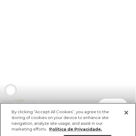
Short Saia Alfaiataria
comprar
R$ 329,00
By clicking “Accept All Cookies”, you agree to the
storing of cookies on your device to enhance site
navigation, analyze site usage, and assist in our
marketing efforts.
Política de Privacidade.