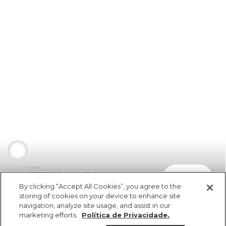
Short Nino Ben Azul
comprar
R$ 269,00
By clicking “Accept All Cookies”, you agree to the
storing of cookies on your device to enhance site
navigation, analyze site usage, and assist in our
marketing efforts.
Política de Privacidade.