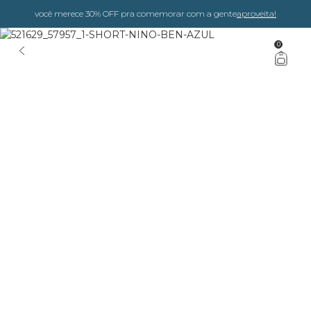
você merece 30% OFF pra comemorar com a gente
aproveita!
0