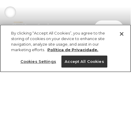
Short Jeans Evasê
comprar
R$ 298,00
By clicking “Accept All Cookies”, you agree to the
storing of cookies on your device to enhance site
navigation, analyze site usage, and assist in our
marketing efforts.
Política de Privacidade.
Cookies Settings
Accept All Cookies
ref 363315_0109
Short Jeans Evasê
vendido por parceiro FARM
saiba mais
Tamanhos
R$ 298,00
3x R$ 99,33 sem juros
34
36
38
40
42
44
46
tamanhos
1 un.