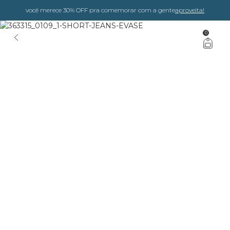
você merece 30% OFF pra comemorar com a gente
aproveita!
0