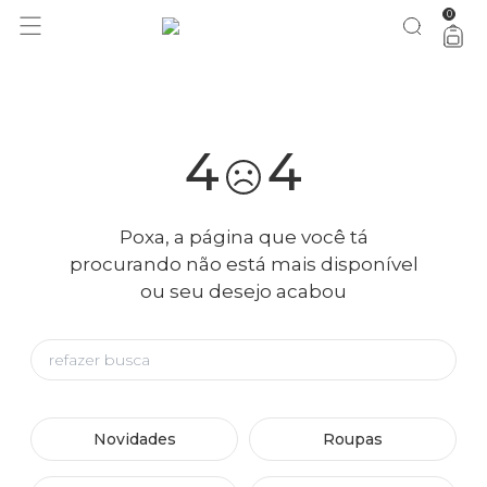
0
você merece 30% OFF pra comemorar com a gente
aproveita!
4
4
Poxa, a página que você tá
procurando não está mais disponível
ou seu desejo acabou
Novidades
Roupas