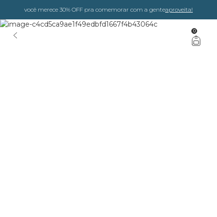
você merece 30% OFF pra comemorar com a gente
aproveita!
0