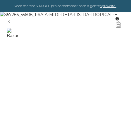
você merece 30% OFF pra comemorar com a gente
aproveita!
0