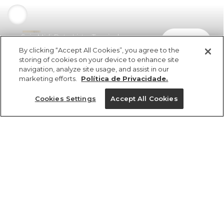
Saia Midi Reta Listra Tropical e
comprar
R$ 279,00
R$ 172,98
By clicking “Accept All Cookies”, you agree to the
storing of cookies on your device to enhance site
navigation, analyze site usage, and assist in our
marketing efforts.
Política de Privacidade.
Cookies Settings
Accept All Cookies
ref 357266_55606
Saia Midi Reta Listra
Tropical e
Tamanhos
Tamanhos
Tamanhos
Tamanhos
R$ 279,00
R$ 172,98
PP
PP
PP
PP
M
P
P
P
M
M
M
G
P
G
G
G
GG
GG
GG
GG
tamanhos
1 un.
PP
P
M
G
GG