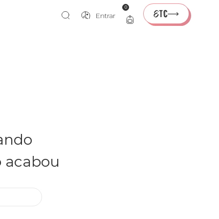
0
Entrar
rando
o acabou