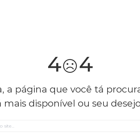
você merece 30% OFF pra comemorar com a gente
aproveita!
4
4
, a página que você tá procu
á mais disponível ou seu desej