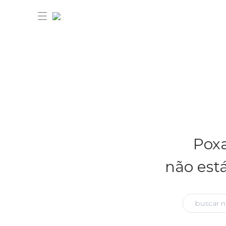
30% OFF ANIVERSÁRIO FARM
Novidades
Poxa
Roupas
Novidades
não est
Bazar
Roupas
Ver tudo
FARM Etc
Bazar