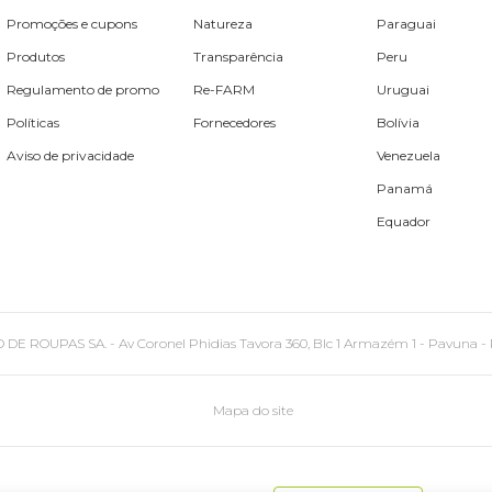
Promoções e cupons
Natureza
Paraguai
Produtos
Transparência
Peru
Regulamento de promo
Re-FARM
Uruguai
Políticas
Fornecedores
Bolívia
Aviso de privacidade
Venezuela
Panamá
Equador
PAS SA. - Av Coronel Phidias Tavora 360, Blc 1 Armazém 1 - Pavuna - Rio de
Mapa do site