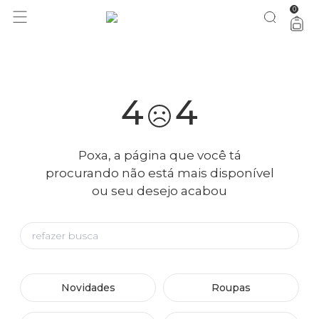
0
você merece 30% OFF pra comemorar com a gente
aproveita!
4
4
Poxa, a página que você tá
procurando não está mais disponível
ou seu desejo acabou
Novidades
Roupas