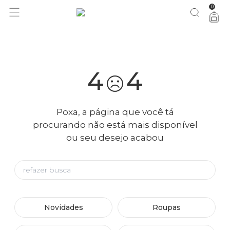
0
você merece 30% OFF pra comemorar com a gente
aproveita!
4
4
Poxa, a página que você tá
procurando não está mais disponível
ou seu desejo acabou
Novidades
Roupas