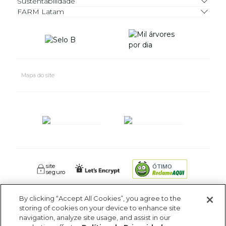
Sustentabilidade
FARM Latam
Mapa do site
site
ÓTIMO
seguro
By clicking “Accept All Cookies”, you agree to the
FARM RIO CIDADE MARAVILHOSA INDUSTRIA E COMERCIO DE
storing of cookies on your device to enhance site
ROUPAS SA. - Av Coronel Phidias Tavora 360, Blc 1 Armazém 1 -
navigation, analyze site usage, and assist in our
Pavuna - Rio de Janeiro - RJ - CEP: 21535-510. CNPJ: 09.611.669/0005-18