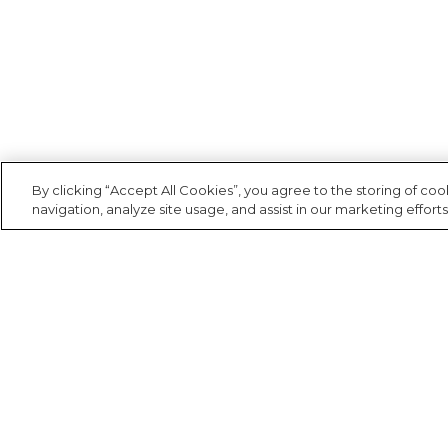
Camping
Casaco
Saia
Canga
Fantasia
Calça
Cartão postal
Acessório
Casaco
Carteira
By clicking “Accept All Cookies”, you agree to the storing of co
Jeans
navigation, analyze site usage, and assist in our marketing efforts
Cooler
Praia
Corda de celular
Acessório
Espelho de bolsa
Estojo