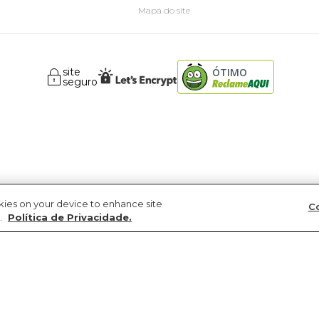
Mapa do site
site
ÓTIMO
seguro
okies on your device to enhance site
Co
.
Política de Privacidade.