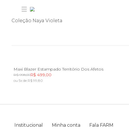
Coleção Naya Violeta
30% OFF ANIVERSÁRIO FARM
P
Maxi Blazer Estampado Território Dos Afetos
Novidades
R$ 499,00
R$ 998,00
ou 5x de R$ 99,80
Incluir na mochila
Incluir na mochila
Roupas
Novidades
Bazar
Roupas
Ver tudo
FARM Etc
Institucional
Minha conta
Fala FARM
Bazar