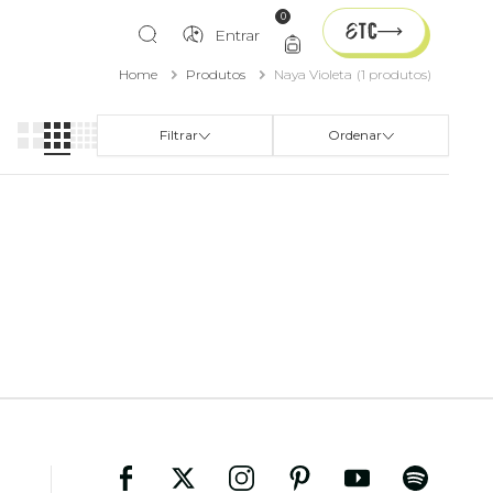
0
Entrar
Home
Produtos
Naya Violeta
(1 produtos)
Filtrar
Ordenar