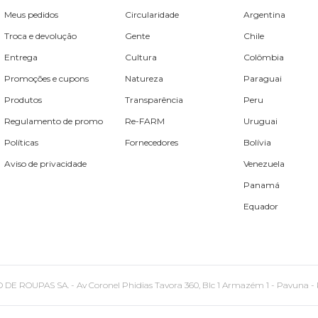
Meus pedidos
Circularidade
Argentina
Troca e devolução
Gente
Chile
Entrega
Cultura
Colômbia
Promoções e cupons
Natureza
Paraguai
Produtos
Transparência
Peru
Regulamento de promo
Re-FARM
Uruguai
Políticas
Fornecedores
Bolívia
Aviso de privacidade
Venezuela
Panamá
Equador
PAS SA. - Av Coronel Phidias Tavora 360, Blc 1 Armazém 1 - Pavuna - Rio de