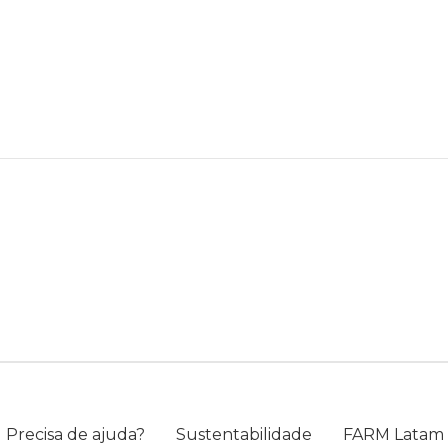
você merece 30% OFF pra comemorar com a gente
aproveita!
Precisa de ajuda?
Sustentabilidade
FARM Latam